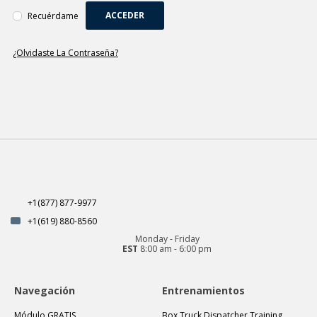
+1(619) 880-8560
ACCEDER
Recuérdame
M-F 7am-6pm EST
¿Olvidaste La Contraseña?
+1(877) 877-9977
+1(619) 880-8560
Monday - Friday
EST
8:00 am - 6:00 pm
Navegación
Entrenamientos
Módulo GRATIS
Box Truck Dispatcher Training