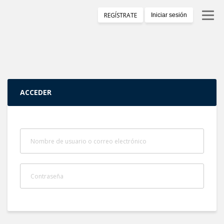
REGÍSTRATE
Iniciar sesión
Primera Lección Gratis
ACCEDER
Programa De Entrenamiento
Iniciar Sesión
Testimonios
Certificado